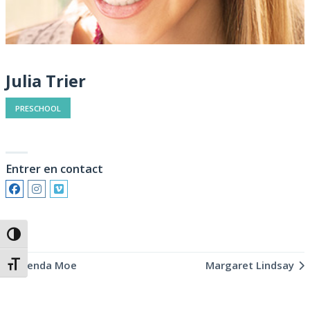
Julia Trier
PRESCHOOL
Entrer en contact
Passer en contraste élevé
Brenda Moe
Margaret Lindsay
Changer la taille de la police