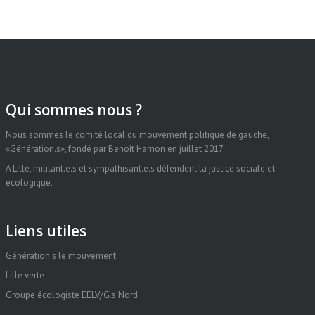
Qui sommes nous ?
Nous sommes le comité local du mouvement politique de gauche,
«Génération.s», fondé par Benoît Hamon en juillet 2017.
A Lille, militant.e.s et sympathisant.e.s défendent la justice sociale et
écologique.
Liens utiles
Génération.s le mouvement
Lille verte
Groupe écologiste EELV/G.s Nord