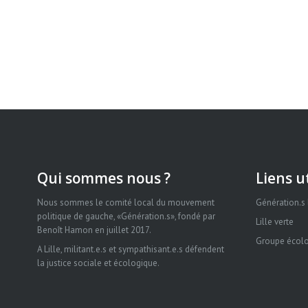
Qui sommes nous ?
Liens u
Nous sommes le comité local du mouvement
Génération.s
politique de gauche, «Génération.s», fondé par
Lille verte
Benoît Hamon en juillet 2017.
Groupe écolo
A Lille, militant.e.s et sympathisant.e.s défendent
la justice sociale et écologique.