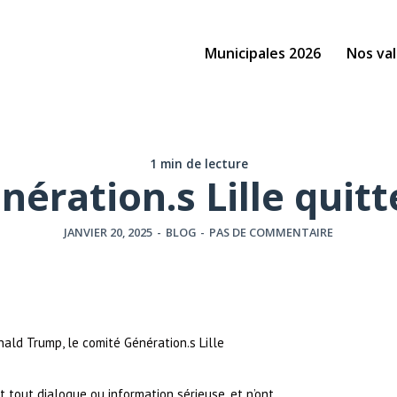
Municipales 2026
Nos val
1 min de lecture
nération.s Lille quitt
JANVIER 20, 2025
-
BLOG
-
PAS DE COMMENTAIRE
onald Trump, le comité Génération.s Lille
tout dialogue ou information sérieuse, et n’ont