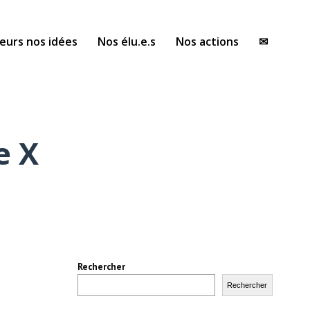
eurs nos idées
Nos élu.e.s
Nos actions
✉
e X
Rechercher
Rechercher