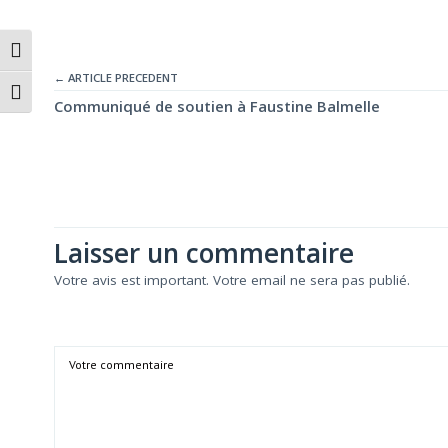
Passer en contraste élevé
← ARTICLE PRECEDENT
Changer la taille de la police
Communiqué de soutien à Faustine Balmelle
Laisser un commentaire
Votre avis est important. Votre email ne sera pas publié.