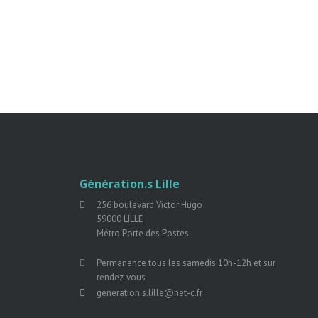
Génération.s Lille
256 boulevard Victor Hugo
59000 LILLE
Métro Porte des Postes
Permanence tous les samedis 10h-12h et sur
rendez-vous
generation.s.lille@net-c.fr