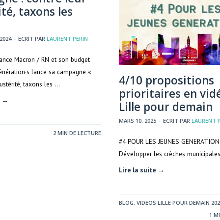
té, taxons les
!
2024
-
ECRIT PAR
LAURENT PERIN
iance Macron / RN et son budget
Génération·s lance sa campagne «
4/10 propositions
ustérité, taxons les …
prioritaires en vid
e →
Lille pour demain
MARS 10, 2025
-
ECRIT PAR
LAURENT 
2 MIN DE LECTURE
#4 POUR LES JEUNES GENERATION
Développer les crèches municipale
Lire la suite →
BLOG
,
VIDEOS LILLE POUR DEMAIN 202
1 M