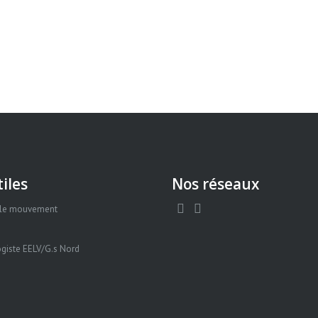
tiles
Nos réseaux
 le mouvement
giste EELV/G.s Nord