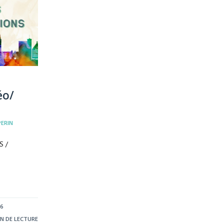
éo/
PERIN
S /
s
6
IN DE LECTURE