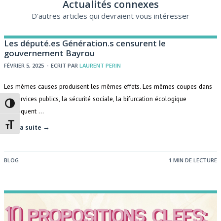
Actualités connexes
D'autres articles qui devraient vous intéresser
Les député.es Génération.s censurent le
gouvernement Bayrou
FÉVRIER 5, 2025
-
ECRIT PAR
LAURENT PERIN
Les mêmes causes produisent les mêmes effets. Les mêmes coupes dans
les services publics, la sécurité sociale, la bifurcation écologique
Passer en contraste élevé
provoquent …
Changer la taille de la police
Lire la suite →
BLOG
1 MIN DE LECTURE