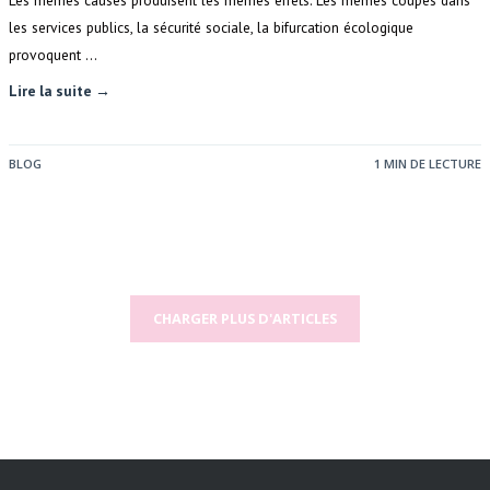
Les mêmes causes produisent les mêmes effets. Les mêmes coupes dans
les services publics, la sécurité sociale, la bifurcation écologique
provoquent …
Lire la suite →
BLOG
1 MIN DE LECTURE
CHARGER PLUS D'ARTICLES