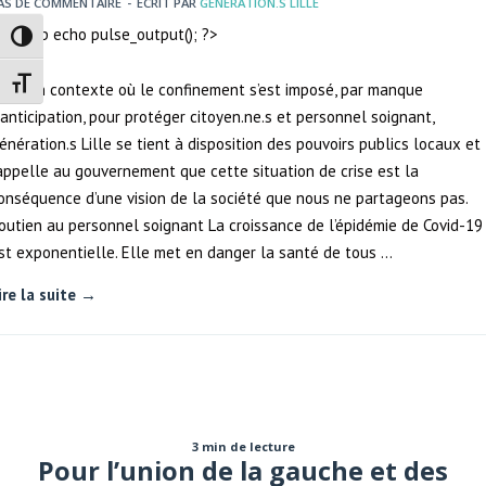
AS DE COMMENTAIRE
-
ECRIT PAR
GENERATION.S LILLE
Passer en contraste élevé
Changer la taille de la police
ans un contexte où le confinement s’est imposé, par manque
’anticipation, pour protéger citoyen.ne.s et personnel soignant,
énération.s Lille se tient à disposition des pouvoirs publics locaux et
appelle au gouvernement que cette situation de crise est la
onséquence d’une vision de la société que nous ne partageons pas.
outien au personnel soignant La croissance de l’épidémie de Covid-19
st exponentielle. Elle met en danger la santé de tous …
ire la suite →
3 min de lecture
Pour l’union de la gauche et des