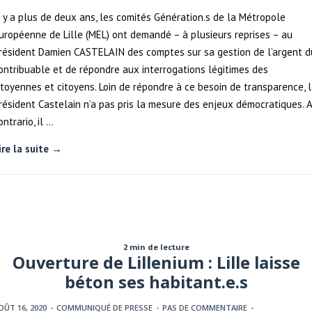
l y a plus de deux ans, les comités Génération.s de la Métropole
uropéenne de Lille (MEL) ont demandé – à plusieurs reprises – au
résident Damien CASTELAIN des comptes sur sa gestion de l’argent d
ontribuable et de répondre aux interrogations légitimes des
itoyennes et citoyens. Loin de répondre à ce besoin de transparence, 
résident Castelain n’a pas pris la mesure des enjeux démocratiques. A
ontrario, il …
ire la suite →
2 min de lecture
Ouverture de Lillenium : Lille laisse
béton ses habitant.e.s
OÛT 16, 2020
-
COMMUNIQUÉ DE PRESSE
-
PAS DE COMMENTAIRE
-