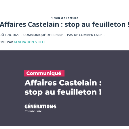
1 min de lecture
Affaires Castelain : stop au feuilleton 
OÛT 28, 2020
-
COMMUNIQUÉ DE PRESSE
-
PAS DE COMMENTAIRE
-
CRIT PAR
GENERATION.S LILLE