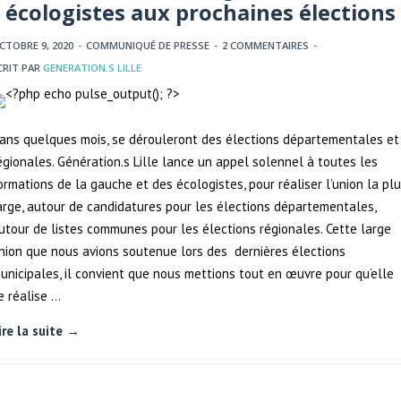
écologistes aux prochaines élections
CTOBRE 9, 2020
-
COMMUNIQUÉ DE PRESSE
-
2 COMMENTAIRES
-
CRIT PAR
GENERATION.S LILLE
ans quelques mois, se dérouleront des élections départementales et
égionales. Génération.s Lille lance un appel solennel à toutes les
ormations de la gauche et des écologistes, pour réaliser l’union la pl
arge, autour de candidatures pour les élections départementales,
utour de listes communes pour les élections régionales. Cette large
nion que nous avions soutenue lors des dernières élections
unicipales, il convient que nous mettions tout en œuvre pour qu’elle
e réalise …
ire la suite →