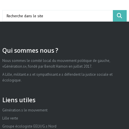
Search
Qui sommes nous ?
Nous sommes le comité local du mouvement politique de gauche,
«Génération.s», fondé par Benoît Hamon en juillet 2017.
A Lille, militant.e.s et sympathisant.e.s défendent la justice sociale et
écologique.
Liens utiles
Génération.s le mouvement
Lille verte
Groupe écologiste EELV/G.s Nord