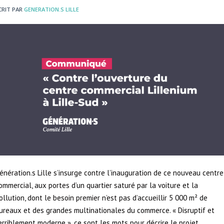
CRIT PAR
GENERATION.S LILLE
énération.s Lille s’insurge contre l’inauguration de ce nouveau centre
ommercial, aux portes d’un quartier saturé par la voiture et la
ollution, dont le besoin premier n’est pas d’accueillir 5 000 m² de
ureaux et des grandes multinationales du commerce. « Disruptif et
erriblement moderne », ce sont les mots pour décrire le projet