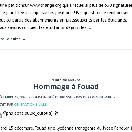
’une pétitionsur www.change.org qui a recueilli plus de 330 signature
 ce jour, Illévia campe surses positions ! Pas question de rembourser
out ou partie des abonnements annuelssouscrits par les étudiants.
ous savons combien les étudiants, déjà isolés …
ire la suite →
1 min de lecture
Hommage à Fouad
ÉCEMBRE 18, 2020
-
COMMUNIQUÉ DE PRESSE
-
PAS DE COMMENTAIRE
-
CRIT PAR
GENERATION.S LILLE
ardi 15 décembre, Fouad, une lycéenne transgenre du lycée Fénelon 