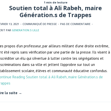
1 min de lecture
Soutien total à Ali Rabeh, maire
Génération.s de Trappes
ÉVRIER 13, 2021
-
COMMUNIQUÉ DE PRESSE
-
PAS DE COMMENTAIRE
-
CRIT PAR
GENERATION.S LILLE
es propos d'un professeur, par ailleurs militant d’une droite extrême,
nt été repris sans vérification par une partie de la presse. Ils visent à
iscréditer un élu qui s'évertue à lutter contre les ségrégations et
iscriminations dans sa ville et jettent l'opprobre sur tout un
tablissement scolaire, élèves et communauté éducative confondus.
ontinue Reading
Soutien total à Ali Rabeh, maire Génération.s de
rappes
ire la suite →