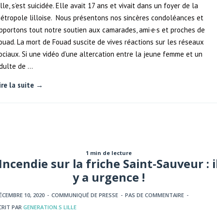
ille, s’est suicidée. Elle avait 17 ans et vivait dans un foyer de la
étropole lilloise. Nous présentons nos sincères condoléances et
pportons tout notre soutien aux camarades, ami·e·s et proches de
ouad. La mort de Fouad suscite de vives réactions sur les réseaux
ociaux. Si une vidéo d’une altercation entre la jeune femme et un
dulte de …
ire la suite →
1 min de lecture
Incendie sur la friche Saint-Sauveur : i
y a urgence !
ÉCEMBRE 10, 2020
-
COMMUNIQUÉ DE PRESSE
-
PAS DE COMMENTAIRE
-
CRIT PAR
GENERATION.S LILLE