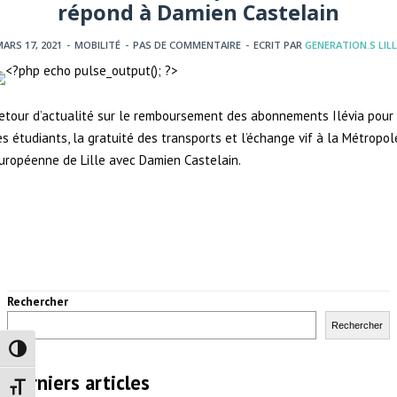
répond à Damien Castelain
ARS 17, 2021
-
MOBILITÉ
-
PAS DE COMMENTAIRE
-
ECRIT PAR
GENERATION.S LILL
etour d’actualité sur le remboursement des abonnements Ilévia pour
es étudiants, la gratuité des transports et l’échange vif à la Métropol
uropéenne de Lille avec Damien Castelain.
Rechercher
Rechercher
Passer en contraste élevé
Derniers articles
Changer la taille de la police