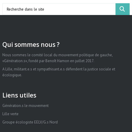
Search
Qui sommes nous ?
Nous sommes le comité local du mouvement politique de gauche,
«Génération.s», fondé par Benoît Hamon en juillet 2017.
A Lille, militant.e.s et sympathisant.e.s défendent la justice sociale et
écologique.
Liens utiles
Génération.s le mouvement
Lille verte
Groupe écologiste EELV/G.s Nord