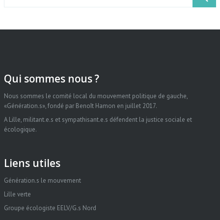
Qui sommes nous ?
Nous sommes le comité local du mouvement politique de gauche,
«Génération.s», fondé par Benoît Hamon en juillet 2017.
A Lille, militant.e.s et sympathisant.e.s défendent la justice sociale et
écologique.
Liens utiles
Génération.s le mouvement
Lille verte
Groupe écologiste EELV/G.s Nord