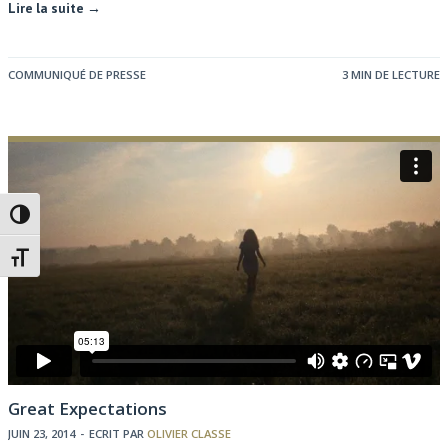
Lire la suite →
COMMUNIQUÉ DE PRESSE
3 MIN DE LECTURE
Passer en contraste élevé
Changer la taille de la police
Great Expectations
JUIN 23, 2014
-
ECRIT PAR
OLIVIER CLASSE