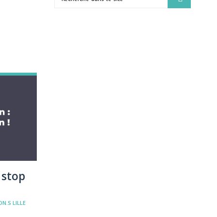
: stop
N.S LILLE