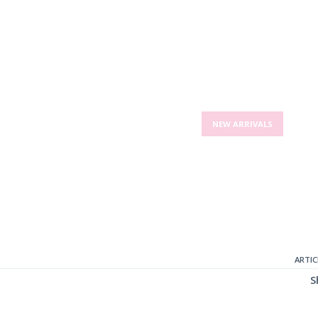
UP TO 50% DI
THE LATEST TRE
NEW ARRIVALS
ALL
ARTIC
S