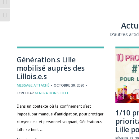
Passer en contraste élevé
Changer la taille de la police
Actu
D'autres arti
Génération.s Lille
mobilisé auprès des
Lillois.e.s
MESSAGE ATTACHÉ
-
OCTOBRE 30, 2020
-
ECRIT PAR
GENERATION.S LILLE
Dans un contexte où le confinement s’est
1/10 p
imposé, par manque d’anticipation, pour protéger
priorit
citoyen.ne.s et personnel soignant, Génération.s
Lille 
Lille se tient …
FÉVRIER 22, 2