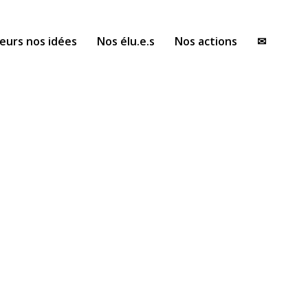
eurs nos idées
Nos élu.e.s
Nos actions
✉