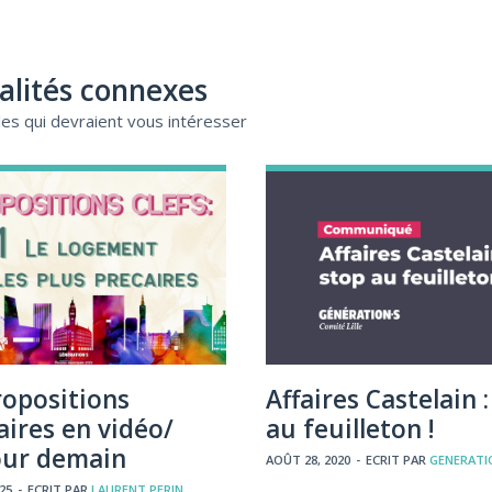
alités connexes
cles qui devraient vous intéresser
ropositions
Affaires Castelain 
aires en vidéo/
au feuilleton !
pour demain
AOÛT 28, 2020
-
ECRIT PAR
GENERATIO
025
-
ECRIT PAR
LAURENT PERIN