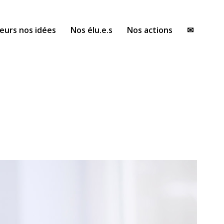
eurs nos idées
Nos élu.e.s
Nos actions
✉