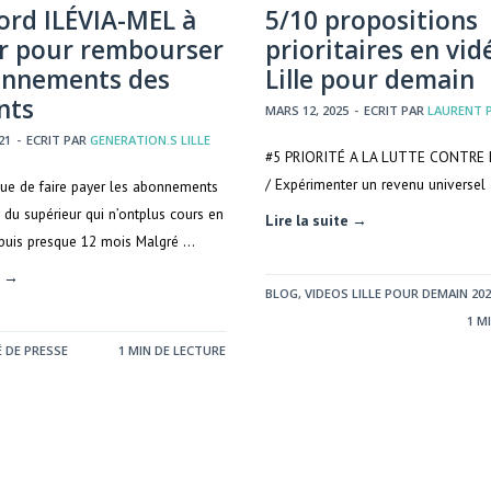
ord ILÉVIA-MEL à
5/10 propositions
r pour rembourser
prioritaires en vid
onnements des
Lille pour demain
nts
MARS 12, 2025
-
ECRIT PAR
LAURENT 
21
-
ECRIT PAR
GENERATION.S LILLE
#5 PRIORITÉ A LA LUTTE CONTRE
/ Expérimenter un revenu universel
nue de faire payer les abonnements
 du supérieur qui n’ontplus cours en
Lire la suite →
epuis presque 12 mois Malgré …
e →
BLOG
,
VIDEOS LILLE POUR DEMAIN 202
1 M
DE PRESSE
1 MIN DE LECTURE