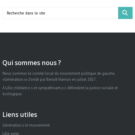
Search
Qui sommes nous ?
Nous sommes le comité local du mouvement politique de gauche,
«Génération.s», fondé par Benoît Hamon en juillet 2017.
A Lille, militant.e.s et sympathisant.e.s défendent la justice sociale et
écologique.
Liens utiles
Génération.s le mouvement
Lille verte