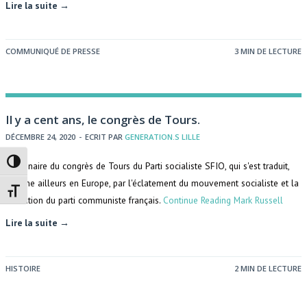
Lire la suite →
COMMUNIQUÉ DE PRESSE
3 MIN DE LECTURE
Il y a cent ans, le congrès de Tours.
DÉCEMBRE 24, 2020
-
ECRIT PAR
GENERATION.S LILLE
Passer en contraste élevé
Centenaire du congrès de Tours du Parti socialiste SFIO, qui s'est traduit,
comme ailleurs en Europe, par l'éclatement du mouvement socialiste et la
Changer la taille de la police
fondation du parti communiste français.
Continue Reading
Mark Russell
Lire la suite →
HISTOIRE
2 MIN DE LECTURE