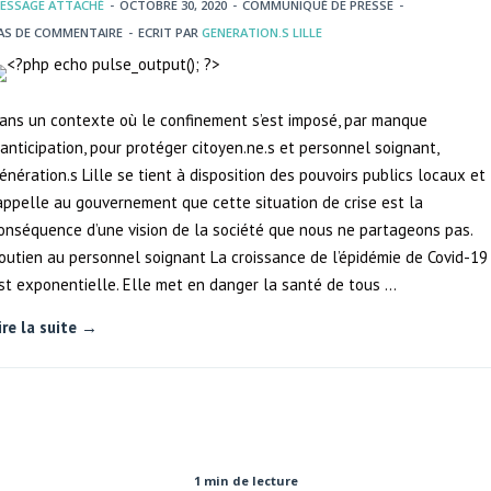
ESSAGE ATTACHÉ
-
OCTOBRE 30, 2020
-
COMMUNIQUÉ DE PRESSE
-
AS DE COMMENTAIRE
-
ECRIT PAR
GENERATION.S LILLE
ans un contexte où le confinement s’est imposé, par manque
’anticipation, pour protéger citoyen.ne.s et personnel soignant,
énération.s Lille se tient à disposition des pouvoirs publics locaux et
appelle au gouvernement que cette situation de crise est la
onséquence d’une vision de la société que nous ne partageons pas.
outien au personnel soignant La croissance de l’épidémie de Covid-19
st exponentielle. Elle met en danger la santé de tous …
ire la suite →
1 min de lecture