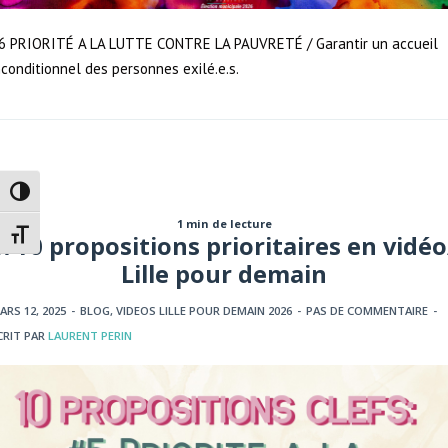
6 PRIORITÉ A LA LUTTE CONTRE LA PAUVRETÉ / Garantir un accueil
nconditionnel des personnes exilé.e.s.
Passer en contraste élevé
1 min de lecture
Changer la taille de la police
5/10 propositions prioritaires en vidéo
Lille pour demain
ARS 12, 2025
-
BLOG
,
VIDEOS LILLE POUR DEMAIN 2026
-
PAS DE COMMENTAIRE
-
CRIT PAR
LAURENT PERIN