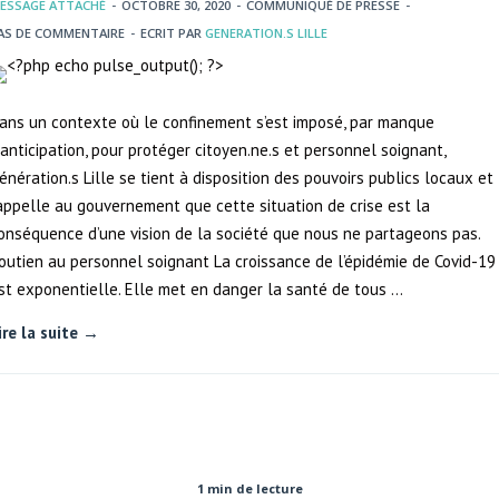
ESSAGE ATTACHÉ
-
OCTOBRE 30, 2020
-
COMMUNIQUÉ DE PRESSE
-
AS DE COMMENTAIRE
-
ECRIT PAR
GENERATION.S LILLE
ans un contexte où le confinement s’est imposé, par manque
’anticipation, pour protéger citoyen.ne.s et personnel soignant,
énération.s Lille se tient à disposition des pouvoirs publics locaux et
appelle au gouvernement que cette situation de crise est la
onséquence d’une vision de la société que nous ne partageons pas.
outien au personnel soignant La croissance de l’épidémie de Covid-19
st exponentielle. Elle met en danger la santé de tous …
ire la suite →
1 min de lecture