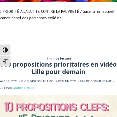
6 PRIORITÉ A LA LUTTE CONTRE LA PAUVRETÉ / Garantir un accueil
nconditionnel des personnes exilé.e.s.
Passer en contraste élevé
1 min de lecture
Changer la taille de la police
5/10 propositions prioritaires en vidéo
Lille pour demain
ARS 12, 2025
-
BLOG
,
VIDEOS LILLE POUR DEMAIN 2026
-
PAS DE COMMENTAIRE
-
CRIT PAR
LAURENT PERIN