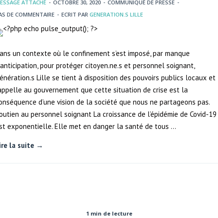
ESSAGE ATTACHÉ
-
OCTOBRE 30, 2020
-
COMMUNIQUÉ DE PRESSE
-
AS DE COMMENTAIRE
-
ECRIT PAR
GENERATION.S LILLE
ans un contexte où le confinement s’est imposé, par manque
’anticipation, pour protéger citoyen.ne.s et personnel soignant,
énération.s Lille se tient à disposition des pouvoirs publics locaux et
appelle au gouvernement que cette situation de crise est la
onséquence d’une vision de la société que nous ne partageons pas.
outien au personnel soignant La croissance de l’épidémie de Covid-19
st exponentielle. Elle met en danger la santé de tous …
ire la suite →
1 min de lecture