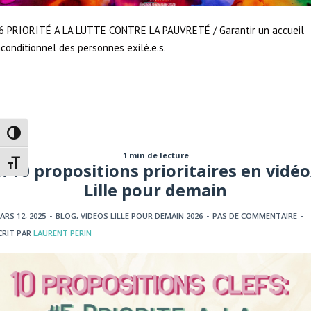
6 PRIORITÉ A LA LUTTE CONTRE LA PAUVRETÉ / Garantir un accueil
nconditionnel des personnes exilé.e.s.
Passer en contraste élevé
1 min de lecture
Changer la taille de la police
5/10 propositions prioritaires en vidéo
Lille pour demain
ARS 12, 2025
-
BLOG
,
VIDEOS LILLE POUR DEMAIN 2026
-
PAS DE COMMENTAIRE
-
CRIT PAR
LAURENT PERIN