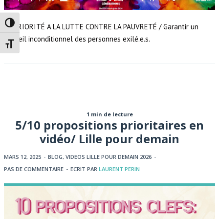
Passer en contraste élevé
#6 PRIORITÉ A LA LUTTE CONTRE LA PAUVRETÉ / Garantir un
accueil inconditionnel des personnes exilé.e.s.
Changer la taille de la police
1 min de lecture
5/10 propositions prioritaires en
vidéo/ Lille pour demain
MARS 12, 2025
-
BLOG
,
VIDEOS LILLE POUR DEMAIN 2026
-
PAS DE COMMENTAIRE
-
ECRIT PAR
LAURENT PERIN