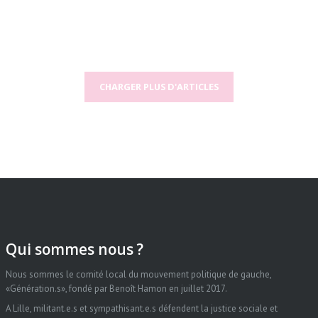
CHARGER PLUS D'ARTICLES
Qui sommes nous ?
Nous sommes le comité local du mouvement politique de gauche,
«Génération.s», fondé par Benoît Hamon en juillet 2017.
A Lille, militant.e.s et sympathisant.e.s défendent la justice sociale et